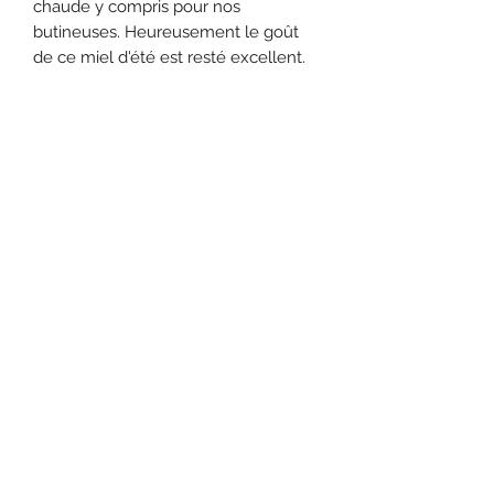
chaude y compris pour nos
butineuses. Heureusement le goût
de ce miel d'été est resté excellent.
Daniel FERNANDEZ
LES ABEILLES
DE LA FERME DES BOURES
Saint Nazaire le Désert 26340
Drôme - France