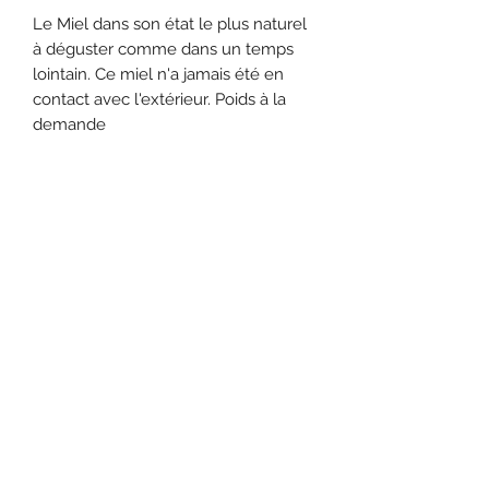
Le Miel dans son état le plus naturel
à déguster comme dans un temps
lointain. Ce miel n'a jamais été en
contact avec l'extérieur. Poids à la
demande
Daniel FERNANDEZ
LES ABEILLES
DE LA FERME DES BOURES
Saint Nazaire le Désert 26340
Drôme - France