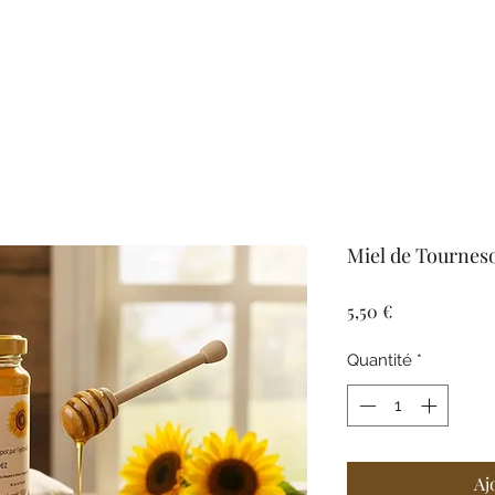
Miel de Tourneso
Prix
5,50 €
Quantité
*
Aj