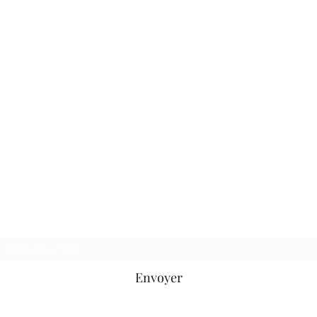
Daniel FERNANDEZ
LES ABEILLES
DE LA FERME DES BOURES
Saint Nazaire le Désert 26340
Drôme - France
Formulaire d'abonnement
Envoyer