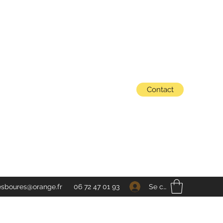
Contact
Se connecter
esboures@orange.fr
06 72 47 01 93